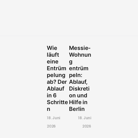
Wie
Messie-
läuft
Wohnun
eine
g
Entrüm
entrüm
pelung
peln:
ab? Der
Ablauf,
Ablauf
Diskreti
in 6
on und
Schritte
Hilfe in
n
Berlin
18. Juni
18. Juni
2026
2026