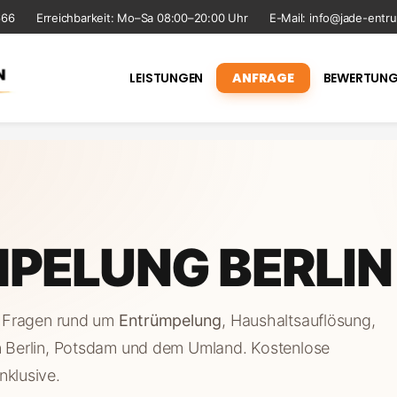
666
Erreichbarkeit: Mo–Sa 08:00–20:00 Uhr
E-Mail:
info@jade-entru
LEISTUNGEN
ANFRAGE
BEWERTUNG
PELUNG BERLIN
en Fragen rund um
Entrümpelung
, Haushaltsauflösung,
n Berlin, Potsdam und dem Umland. Kostenlose
nklusive.