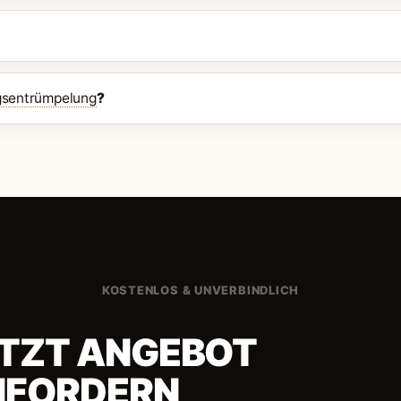
sentrümpelung
?
KOSTENLOS & UNVERBINDLICH
TZT ANGEBOT
NFORDERN