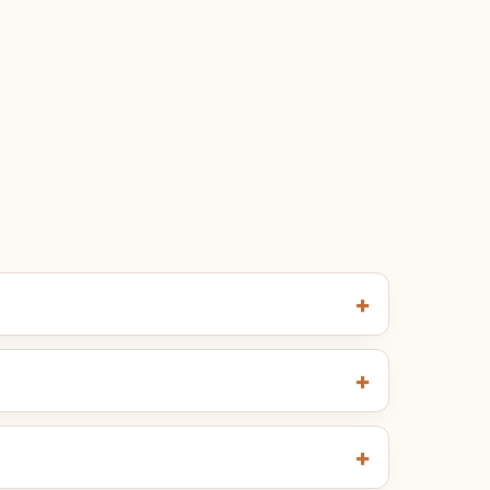
+
+
+