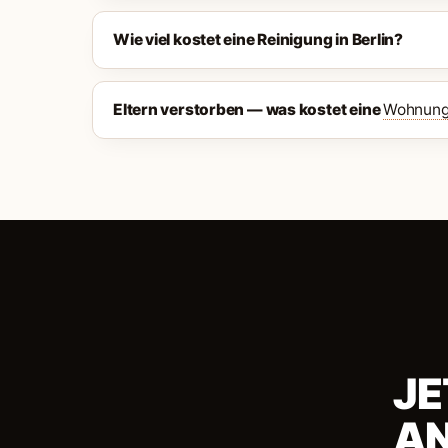
Wie viel kostet eine Reinigung in Berlin?
Eltern verstorben — was kostet eine
Wohnung
JE
A