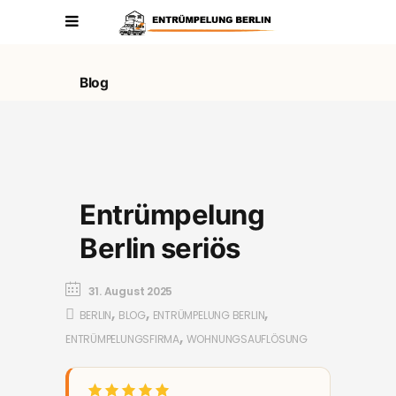
Blog
Entrümpelung
Berlin seriös
31. August 2025
,
,
,
BERLIN
BLOG
ENTRÜMPELUNG BERLIN
,
ENTRÜMPELUNGSFIRMA
WOHNUNGSAUFLÖSUNG