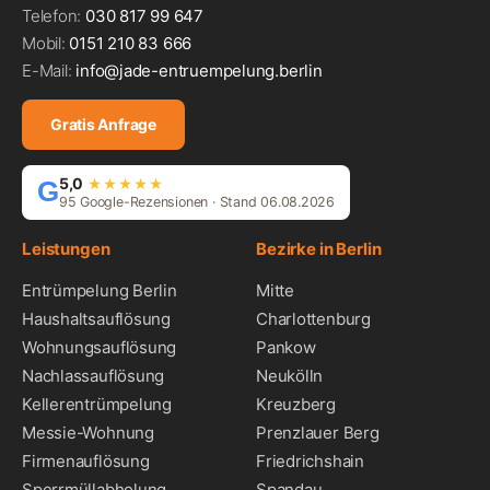
Telefon:
030 817 99 647
Mobil:
0151 210 83 666
E-Mail:
info@jade-entruempelung.berlin
Gratis Anfrage
5,0
G
★★★★★
95 Google-Rezensionen · Stand 06.08.2026
Leistungen
Bezirke in Berlin
Entrümpelung Berlin
Mitte
Haushaltsauflösung
Charlottenburg
Wohnungsauflösung
Pankow
Nachlassauflösung
Neukölln
Kellerentrümpelung
Kreuzberg
Messie-Wohnung
Prenzlauer Berg
Firmenauflösung
Friedrichshain
Sperrmüllabholung
Spandau