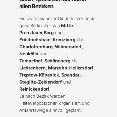
allen Bezirken
Ein professioneller Dienstleister deckt
ganz Berlin ab – von
Mitte
,
Prenzlauer Berg
und
Friedrichshain-Kreuzberg
über
Charlottenburg-Wilmersdorf
,
Neukölln
und
Tempelhof-Schöneberg
bis
Lichtenberg
,
Marzahn-Hellersdorf
,
Treptow-Köpenick
,
Spandau
,
Steglitz-Zehlendorf
und
Reinickendorf
.
Je nach Bezirk werden
Halteverbotszonen organisiert und
Anfahrtswege sinnvoll geplant.