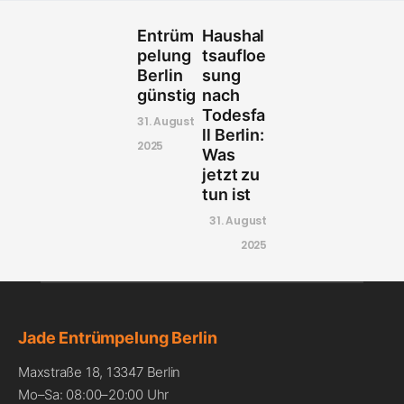
Entrüm
Haushal
pelung
tsaufloe
Berlin
sung
günstig
nach
Todesfa
31. August
ll Berlin:
2025
Was
jetzt zu
tun ist
31. August
2025
Jade Entrümpelung Berlin
Maxstraße 18, 13347 Berlin
Mo–Sa: 08:00–20:00 Uhr