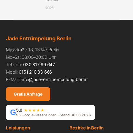
2026
Jade Entrümpelung Berlin
Maxstraße 18, 13347 Berlin
Mo–Sa: 08:00–20:00 Uhr
Telefon:
030 817 99 647
Mobil:
0151 210 83 666
E-Mail:
info@jade-entruempelung.berlin
Gratis Anfrage
5,0
G
★★★★★
95 Google-Rezensionen · Stand 06.08.2026
Leistungen
Bezirke in Berlin