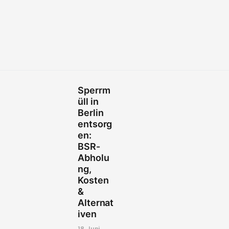
Sperrm
üll in
Berlin
entsorg
en:
BSR-
Abholu
ng,
Kosten
&
Alternat
iven
18. Juni