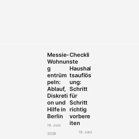
Messie-
Checkli
Wohnun
ste
g
Haushal
entrüm
tsauflös
peln:
ung:
Ablauf,
Schritt
Diskreti
für
on und
Schritt
Hilfe in
richtig
Berlin
vorbere
iten
18. Juni
18. Juni
2026